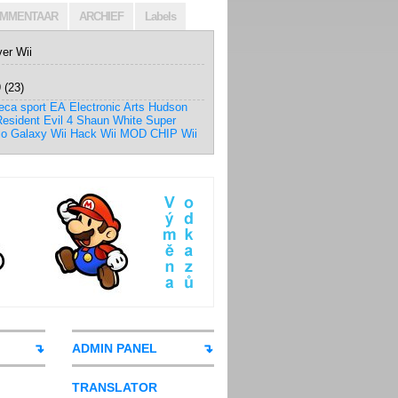
MMENTAAR
ARCHIEF
Labels
ver Wii
9
(23)
eca sport
EA
Electronic Arts
Hudson
esident Evil 4
Shaun White
Super
io Galaxy
Wii Hack
Wii MOD CHIP
Wii
ADMIN PANEL
TRANSLATOR