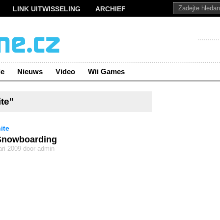
LINK UITWISSELING
ARCHIEF
ie
Nieuws
Video
Wii Games
te"
ite
Snowboarding
ari 2009 door admin