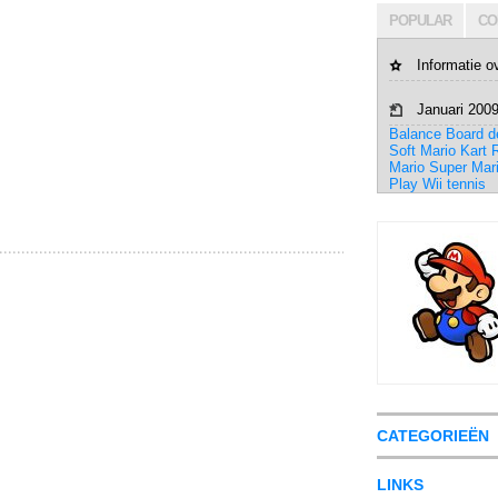
POPULAR
CO
Informatie o
Januari 200
Balance Board
d
Soft
Mario Kart
R
Mario
Super Mar
Play
Wii tennis
CATEGORIEËN
LINKS