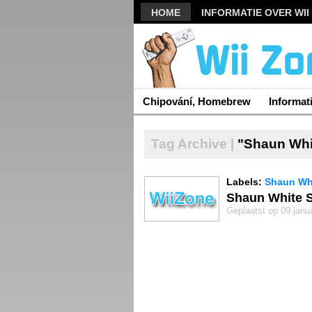
HOME
INFORMATIE OVER WII
Chipování, Homebrew
Informat
Tag Archive |
"Shaun Whi
Labels:
Shaun Wh
Shaun White 
Geplaatst op 09 janu