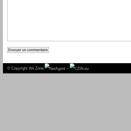
© Copyright
Wii Zone.
--