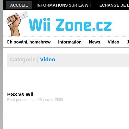
ACCUEIL
INFORMATIONS SUR LA WII
ECHANGE DE L
ARCHIVES
Chipování, homebrew
Information
News
Video
J
Catégorie |
Video
PS3 vs
Wii
Ecrit par admin le 15 janvier 2009