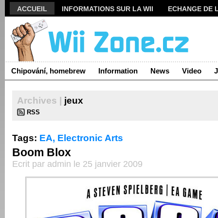
ACCUEIL
INFORMATIONS SUR LA WII
ECHANGE DE L
ARCHIVES
Chipování, homebrew
Information
News
Video
J
Archives |
jeux
RSS
Tags:
EA,
Electronic Arts
Boom Blox
Ecrit par admin le 25 janvier 2009