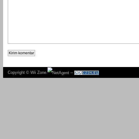
Copyright ©
Wii Zone.
--