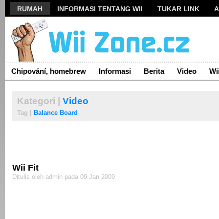
RUMAH
INFORMASI TENTANG WII
TUKAR LINK
A
Chipování, homebrew
Informasi
Berita
Video
Wi
Kategori |
Video
Tag |
Balance Board
Wii Fit
Ditulis oleh admin pada 09 Jan 2009