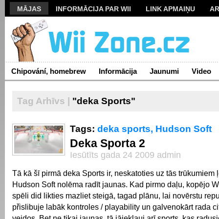
MĀJAS
INFORMĀCIJA PAR WII
LINK APMAIŅU
AR
Chipování, homebrew
Informācija
Jaunumi
Video
Tag Arhīvs |
"deka Sports"
Tags:
deka sports,
Hudson Soft
Deka Sporta 2
Iesūtīts gada 24 2009 admin
Tā kā šī pirmā deka Sports ir, neskatoties uz tās trūkumiem ļ
Hudson Soft nolēma radīt jaunas.
Kad pirmo daļu, kopējo Wii
spēli did likties mazliet steigā, tagad plānu, lai novērstu repu
přislibuje labāk kontroles / playability un galvenokārt rada c
veidos.
Bet ne tikai jaunas, tā jāiekļauj arī sports, kas radus