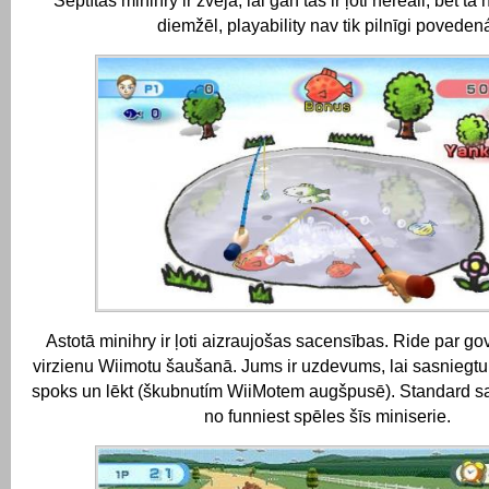
Septītās minihry ir zveja, lai gan tas ir ļoti nereāli, bet tā 
diemžēl, playability nav tik pilnīgi poveden
Astotā minihry ir ļoti aizraujošas sacensības.
Ride par gov
virzienu Wiimotu šaušanā.
Jums ir uzdevums, lai sasniegtu
spoks un lēkt (škubnutím WiiMotem augšpusē).
Standard sa
no funniest spēles šīs miniserie.