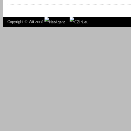
Copyright ©
Wii zonā.
--