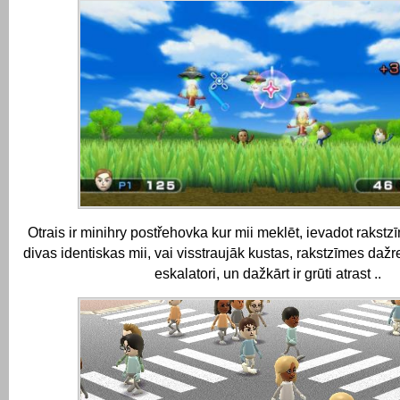
Otrais ir minihry postřehovka kur mii meklēt, ievadot rakstz
divas identiskas mii, vai visstraujāk kustas, rakstzīmes dažre
eskalatori, un dažkārt ir grūti atrast ..