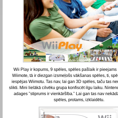
Wii Play ir kopums, 9 spēles, spēles pašlaik ir pieejams 
Wiimote, tā ir diezgan izsmeļošs vākšanas spēles, ti, sp
iespējas Wiimotu.
Tas nav, lai gan 3D spēles, taču tas nen
slikti.
Mini lielākā cilvēku grupa konfiscēt ilgu laiku.
Ninten
adages "stiprums ir vienkāršība."
Lai gan tas nav nekādā
spēles, protams, izklaidētu.