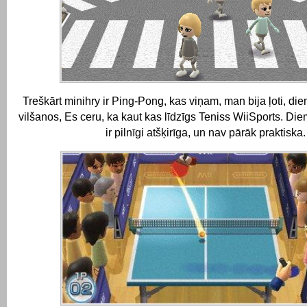
Treškārt minihry ir Ping-Pong, kas viņam, man bija ļoti, di
vilšanos, Es ceru, ka kaut kas līdzīgs Teniss WiiSports.
Diem
ir pilnīgi atšķirīga, un nav pārāk praktiska.