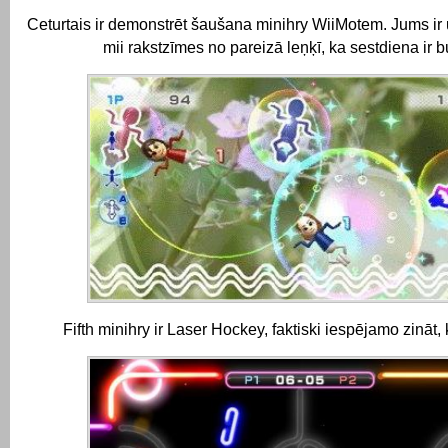
Ceturtais ir demonstrēt šaušana minihry WiiMotem.
Jums ir
mii rakstzīmes no pareizā leņķī, ka sestdiena ir b
Fifth minihry ir Laser Hockey, faktiski iespējamo zināt,