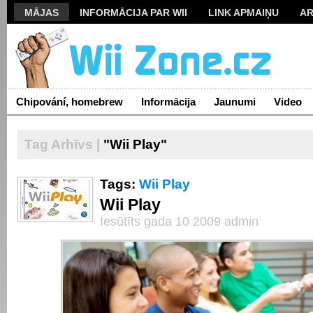
MĀJAS
INFORMĀCIJA PAR WII
LINK APMAIŅU
AR
Chipování, homebrew
Informācija
Jaunumi
Video
Tag Arhīvs |
"Wii Play"
Tags:
Wii Play
Wii Play
Iesūtīts gada 10 2009 admin