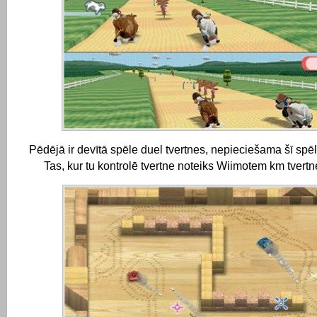
Pēdējā ir devītā spēle duel tvertnes, nepieciešama šī spē
Tas, kur tu kontrolē tvertne noteiks Wiimotem km tvertn