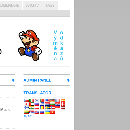
KOMENTARE
ARCHIV
TAGY
ADMIN PANEL
TRANSLATOR
sMusic
By N2H