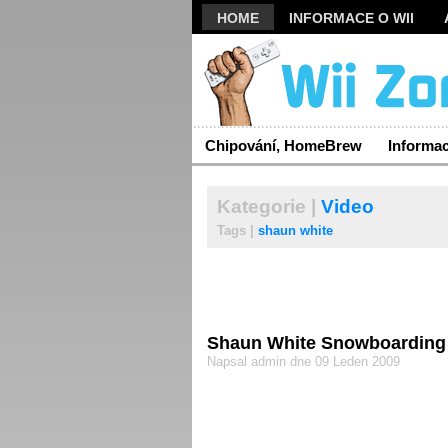
HOME
INFORMACE O WII
Chipování, HomeBrew
Informa
Kategorie |
Video
Tags |
shaun white
Shaun White Snowboarding
Napsal admin dne 09 Leden 2009