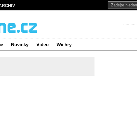
ARCHIV
ce
Novinky
Video
Wii hry