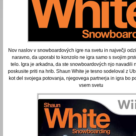
Nov naslov v snowboardových igre na svetu in največji odzi
naravno, da uporabi to konzolo ne igra samo s svojim prs
telo.
Igra je arkadna, da ste snowboardových njo navadili n
poskusite priti na hrib. Shaun White je tesno sodeloval z Ubis
kot del svojega potovanja, njegovega partnerja in igra bo p
vsem svetu