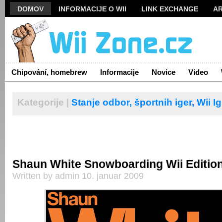
DOMOV
INFORMACIJE O WII
LINK EXCHANGE
AR
Chipování, homebrew
Informacije
Novice
Video
Kategorije |
Stanje odbor,
športnih iger,
Wii Ig
Shaun White Snowboarding Wii Editio
Written by admin 10. januar 2009