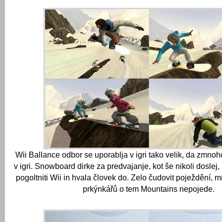
Wii Ballance odbor se uporablja v igri tako velik, da zmno
v igri.
Snowboard dirke za predvajanje, kot še nikoli doslej, 
pogoltniti Wii in hvala človek do.
Zelo čudovit poježdění, m
prkýnkářů o tem Mountains nepojede.