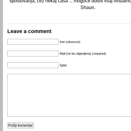
spoštovanja, čez nekaj časa ... mogoče dobiti vsaj virtual
Shaun.
Leave a comment
Ime (obvezno)
Mail (ne bo objavljena) (required)
Splet