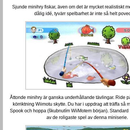
Sjunde minihry fiskar, även om det är mycket realistiskt m
dålig idé, tyvärr spelbarhet är inte så helt pov
Åttonde minihry är ganska underhållande tävlingar.
Ride på
körriktning Wiimotu skytte.
Du har i uppdrag att träffa så 
Spook och hoppa (škubnutím WiiMotem början).
Standard 
av de roligaste spel av denna miniserie.