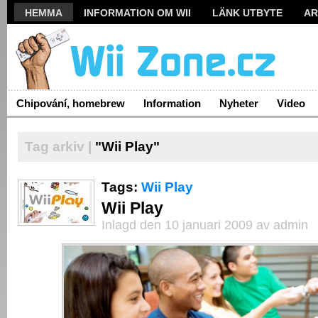
HEMMA
INFORMATION OM WII
LÄNK UTBYTE
AR
Chipování, homebrew
Information
Nyheter
Video
Tag arkiv |
"Wii Play"
Tags:
Wii Play
Wii Play
Inlagd den 10 januari 2009 av admin