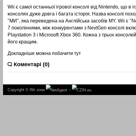
Wii є самої останньої ігрової консолі від Nintendo, що в іг
консолях дуже довга і багата історія.
Назва консолі похо
"МИ", яка переведена на Англійська засобів MY.
Wii є "
7
поколіннями, між конкурентами з NextGen консолі вкл
Playstation 3 і Microsoft Xbox 360.
Кожна з трьох консоле
його кращим.
Докладніше можна побачити тут
Коментарі (0)
Copyright ©
Wii зони.
--