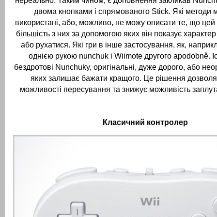
нереально.
Таким чином, є доповнення закликав Nunch
двома кнопками і спрямованого Stick.
Які методи 
використані, або, можливо, не можу описати те, що цей 
більшість з них за допомогою яких він показує характер 
або рухатися.
Які гри в інше застосування, як, наприкл
однією рукою nunchuk і Wiimote другого apodobně.
І
бездротові Nunchuky, оригінальні, дуже дорого, або неор
яких залишає бажати кращого.
Це рішення дозволя
можливості пересування та знижує можливість заплута
Класичний контролер