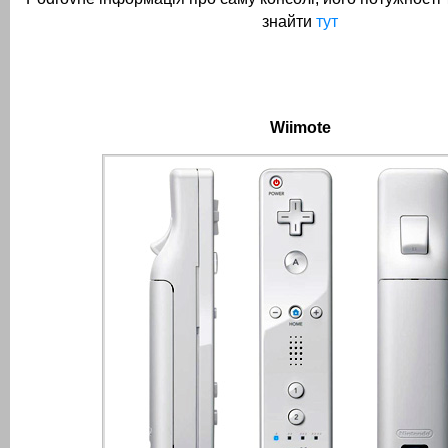
знайти
тут
Wiimote