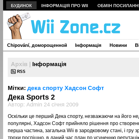
БУДИНОК
ІНФОРМАЦІЯ ПРО WII
ОБМІН ПОСИЛАН
Chipování, доморощенной
Інформація
Новини
В
Архів |
Інформація
RSS
Мітки:
дека спорту
Хадсон Софт
Дека Sports 2
Автор: Admin 24 січня 2009
Оскільки це перший Дека спорту, незважаючи на його не
популярні, Хадсон Софт прийняло рішення про створенн
перша частина, загальна Wii в зародковому стані, і гру 
трохи поспішно, в даний час план по усуненню репутаці