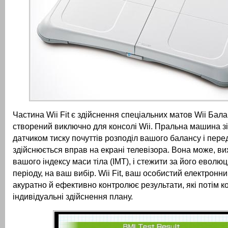
Частина Wii Fit є здійснення спеціальних матов Wii Бала
створений виключно для консолі Wii.
Пральна машина зі
датчиком тиску почуттів розподіл вашого балансу і пере
здійснюється вправ на екрані телевізора.
Вона може, ви
вашого індексу маси тіла (ІМТ), і стежити за його еволю
періоду, на ваш вибір.
Wii Fit, ваш особистий електронни
акуратно й ефективно контролює результати, які потім к
індивідуальні здійснення плану.