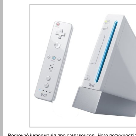
Podrovné інформація про саму консолі, його потужності