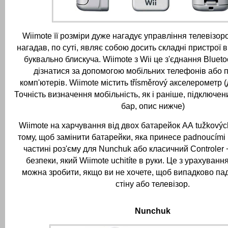
Wiimote її розміри дуже нагадує управління телевізор
нагадав, по суті, являє собою досить складні пристрої в 
буквально блискуча.
Wiimote з Wii це з'єднання Bluet
дізнатися за допомогою мобільних телефонів або 
комп'ютерів.
Wiimote містить třísměrový акселерометр (
Точність визначення мобільність, як і раніше, підключен
бар, опис нижче)
Wiimote на харчування від двох батарейок АА tužkových
тому, щоб замінити батарейки, яка принесе padnoucími
частині роз'єму для Nunchuk або класичний Controler +
безпеки, який Wiimote uchitíte в руки.
Це з урахуванн
можна зробити, якщо ви не хочете, щоб випадково пад
стіну або телевізор.
Nunchuk