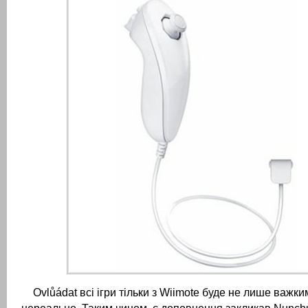
Ovlůádat всі ігри тільки з Wiimote буде не лише важки