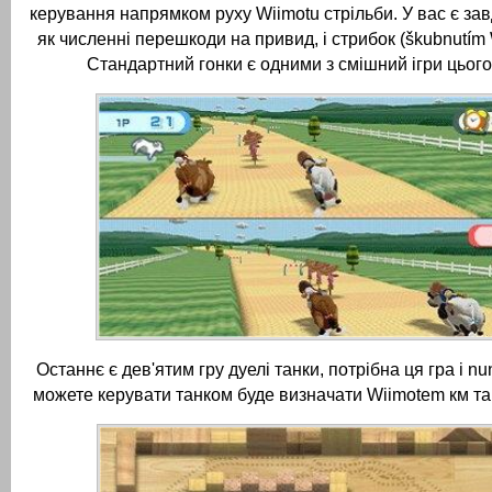
керування напрямком руху Wiimotu стрільби.
У вас є за
як численні перешкоди на привид, і стрибок (škubnutím 
Стандартний гонки є одними з смішний ігри цього 
Останнє є дев'ятим гру дуелі танки, потрібна ця гра і nu
можете керувати танком буде визначати Wiimotem км тан