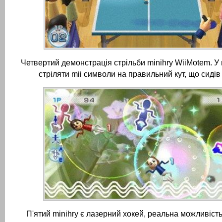
Четвертий демонстрація стрільби minihry WiiMotem.
У 
стріляти mii символи на правильний кут, що сидів 
П'ятий minihry є лазерний хокей, реальна можливість