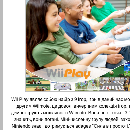
Wii Play являє собою набір з 9 ігор, ігри в даний час 
другим Wiimote, це доволі вичерпним колекція ігор, то
демонструють можливості Wiimotu.
Вона не є, хоча і 3D
значить, вони погані.
Міні-численну групу людей, зах
Nintendo знає і дотримується adages "Сила в простоті.