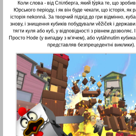
Коли слова - від Спілберга, який týpka те, що зроби
Юрського періоду, і як він буде чекати, що історія, як 
історія nekonná.
За творчий підхід до гри відмінно, куба
знову, і знищення кубиків побудували věžiček і держави
тягти куля або куб, у відповідності з рівнем дозволяє.
Просто Hode (у випадку з м'ячем), або vytáhnutím кубик
представляв безпрецедентні виклики).