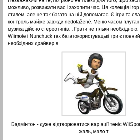
Незважаючи на те, потрібно не тільки для того, щоб засл
можливо, розважати вас і захопити час.
Ця колекція ігор
стилем, але не так багато на ній допомагає.
Є ігри та сла
контроль майже завжди nedotažené.
Меню часом плутани
музика дійсно стереотипів.
.
Грати не тільки необхідною,
Wiimote і Nunchuck так багатокористувацькі гри є повний
необхідних драйверів
Бадмінтон - дуже відтворюватися варіації теніс WiiSport
жаль, мало т