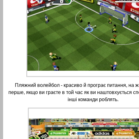
Пляжний волейбол - красиво й програє питання, на жа
перше, якщо ви граєте в той час як ви наштовхується сп
інші команди роблять.