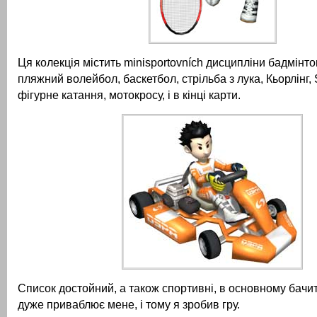
Ця колекція містить minisportovních дисципліни бадмінто
пляжний волейбол, баскетбол, стрільба з лука, Кьорлінг,
фігурне катання, мотокросу, і в кінці карти.
Список достойний, а також спортивні, в основному бачит
дуже приваблює мене, і тому я зробив гру.