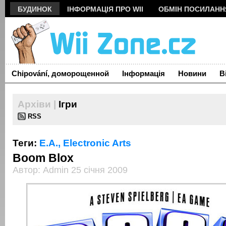
БУДИНОК
ІНФОРМАЦІЯ ПРО WII
ОБМІН ПОСИЛАН
Chipování, доморощенной
Інформація
Новини
В
Архіви |
Ігри
RSS
Теги:
Е.А.,
Electronic Arts
Boom Blox
Автор: Admin 25 січня 2009