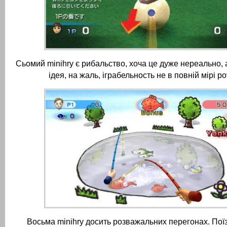
Сьомий minihry є рибальство, хоча це дуже нереально, 
ідея, на жаль, іграбельность не в повній мірі p
Восьма minihry досить розважальних перегонах.
Поїз