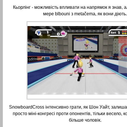
Кьорлінг - можливість впливати на напрямок я знав, а
мере blbouni з metačema, як вони діють.
SnowboardCross інтенсивно грати, як Шон Уайт, залиша
просто міні-конгресі проти опонентів, тільки весело, к
більше чоловік.