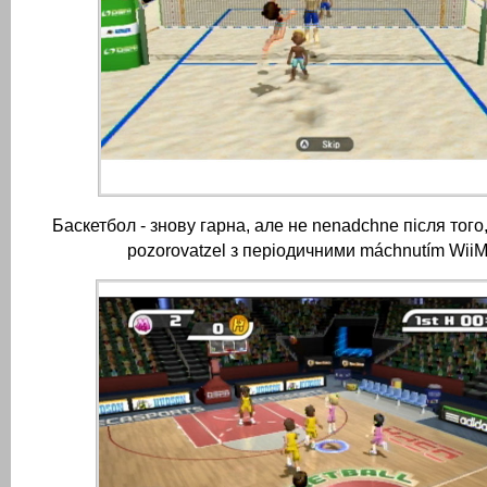
Баскетбол - знову гарна, але не nenadchne після того,
pozorovatzel з періодичними máchnutím Wii