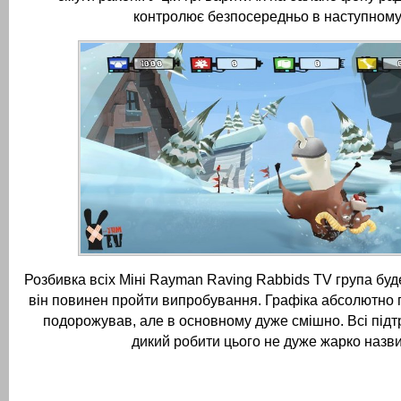
контролює безпосередньо в наступному
Розбивка всіх Міні Rayman Raving Rabbids TV група буд
він повинен пройти випробування.
Графіка абсолютно 
подорожував, але в основному дуже смішно.
Всі під
дикий робити цього не дуже жарко назви