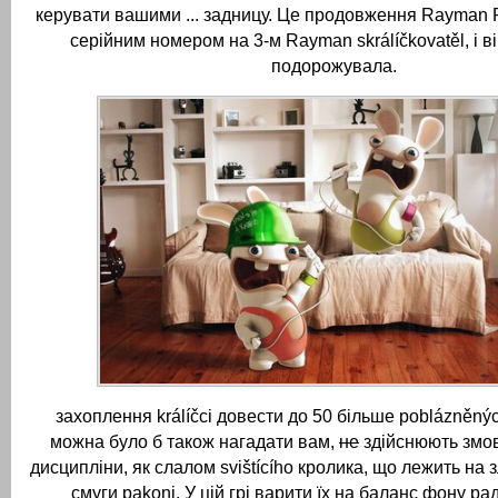
керувати вашими ... задницу.
Це продовження Rayman R
серійним номером на 3-м
Rayman skrálíčkovatěl, і 
подорожувала.
захоплення králíčci довести до 50 більше poblázněnýc
можна було б також нагадати вам,
не
здійснюють змова
дисципліни, як слалом svištícího кролика, що лежить на 
смуги pakoni.
У цій грі варити їх на баланс фону рад