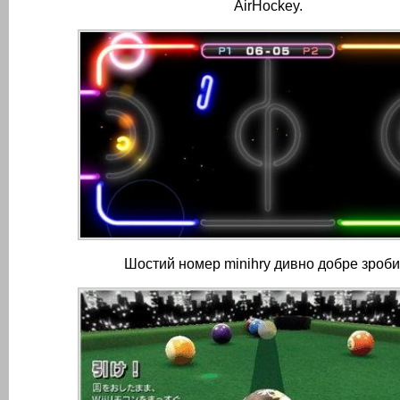
AirHockey.
Шостий номер minihry дивно добре зроби