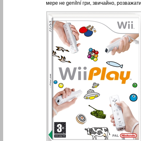
мере не genílní гри, звичайно, розважати