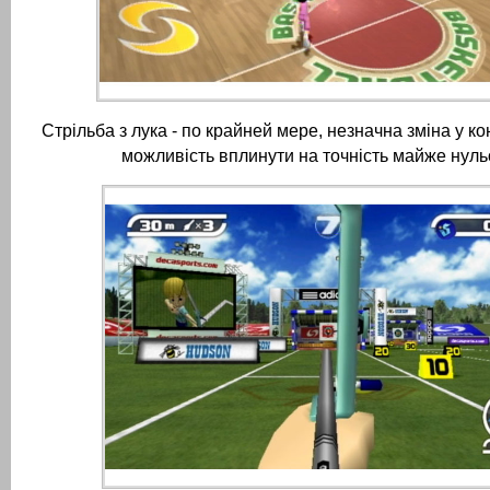
Стрільба з лука - по крайней мере, незначна зміна у ко
можливість вплинути на точність майже нульо