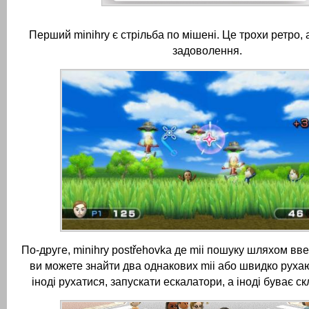
Перший minihry є стрільба по мішені.
Це трохи ретро, 
задоволення.
По-друге, minihry postřehovka де mii пошуку шляхом вв
ви можете знайти два однакових mii або швидко руха
іноді рухатися, запускати ескалатори, а іноді буває ск