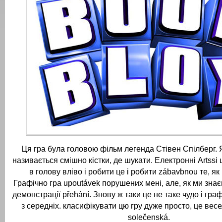
Ця гра була головою фільм легенда Стівен Спілберг. 
називається смішно кістки, де шукати.
Електронні Artssi
в голову вліво і робити це і робити zábavbnou те, як
Графічно гра upoutávek порушених мені, але, як ми знаєм
демонстрації přehání.
Знову ж таки це не таке чудо і гра
з середніх.
класифікувати цю гру дуже просто, це весе
solečenská.