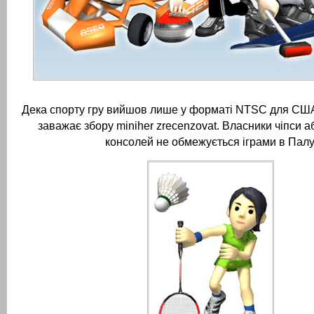
Дека спорту гру вийшов лише у форматі NTSC для США,
заважає збору miniher zrecenzovat.
Власники чіпси а
консолей не обмежується іграми в Палу