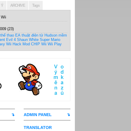
 Ý
ARCHIVE
Tags
 Wii
2009
(23)
thể thao
EA
thuật điện tử
Hudson mềm
ent Evil 4
Shaun White
Super Mario
axy
Wii Hack
Mod CHIP Wii
Wii Play
ADMIN PANEL
TRANSLATOR