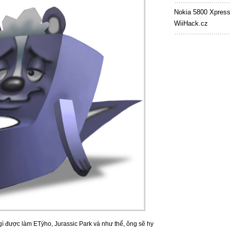
Nokia 5800 Xpres
WiiHack.cz
 gì được làm ETýho, Jurassic Park và như thế, ông sẽ hy