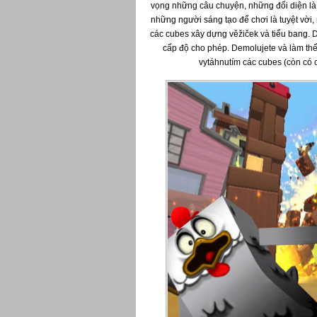
vọng những câu chuyện, những đối diện là 
những người sáng tạo để chơi là tuyệt vời
các cubes xây dựng věžiček và tiểu bang.
D
cấp độ cho phép.
Demolujete và làm th
vytáhnutím các cubes (còn có c