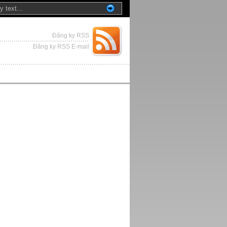
Đăng ky RSS
Đăng ky RSS E-mail