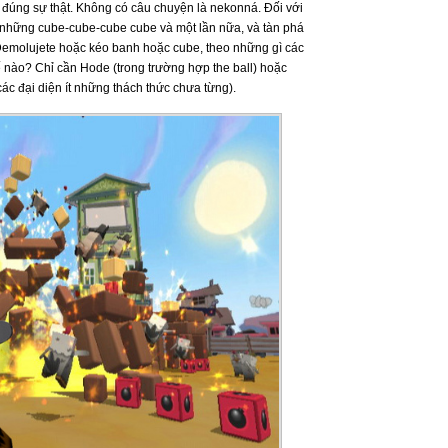
đúng sự thật.
Không có câu chuyện là nekonná.
Đối với
, những cube-cube-cube cube và một lần nữa, và tàn phá
emolujete hoặc kéo banh hoặc cube, theo những gì các
ế nào?
Chỉ cần Hode (trong trường hợp the ball) hoặc
ác đại diện ít những thách thức chưa từng).