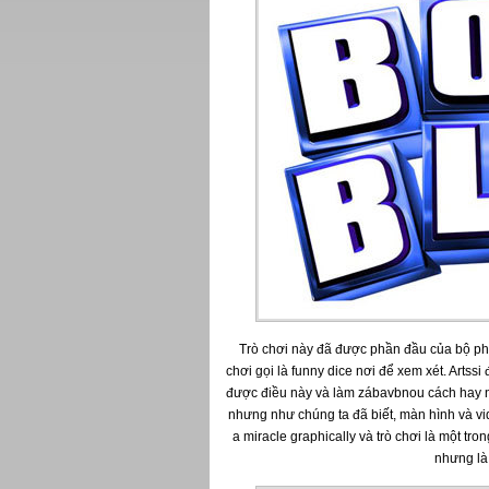
Trò chơi này đã được phần đầu của bộ phim
chơi gọi là funny dice nơi để xem xét.
Artssi
được điều này và làm zábavbnou cách hay n
nhưng như chúng ta đã biết, màn hình và vi
a miracle graphically và trò chơi là một tro
nhưng là