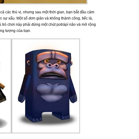
 cả các thú vị, nhưng sau một thời gian, bạn bắt đầu cảm
ực sự xấu.
Một số đơn giản và không thành công, tiếc là,
 trò chơi này phải đứng một chút potrápí não và mở rộng
ưởng tượng của bạn.