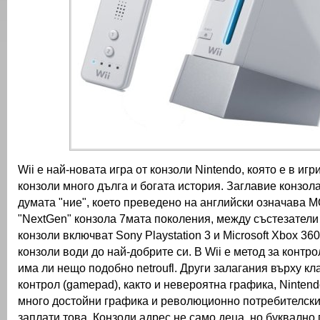
Wii е най-новата игра от конзоли Nintendo, която е в игр
конзоли много дълга и богата история.
Заглавие конзол
думата "ние", което преведено на английски означава 
"NextGen" конзола 7мата
поколения, между състезатели
конзоли включват Sony Playstation 3 и Microsoft Xbox 360
конзоли води до най-добрите си.
В Wii е метод за контро
има ли нещо подобно netroufl.
Други залагания върху кл
контрол (gamepad), както и невероятна графика, Ninten
много достойни графика и революционно потребителски
заплати това.
Конзоли адрес не само деца, но буквално 