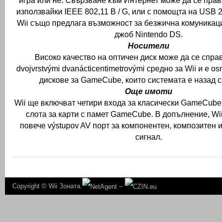
игра или не.
Свързване към Интернет може да се прав
използвайки IEEE 802,11 B / G, или с помощта на USB 
Wii също предлага възможност за безжична комуникац
джоб Nintendo DS.
Носители
Високо качество на оптичен диск може да се справ
dvojvrstvými dvanácticentimetrovými средно за Wii и е o
дискове за GameCube, които системата е назад 
Още имоти
Wii ще включват четири входа за класически GameCube
слота за карти с памет GameCube.
В допълнение, Wi
повече výstupov AV порт за компонентен, композитен 
сигнал.
Copyright ©
Wii Зоната.
--