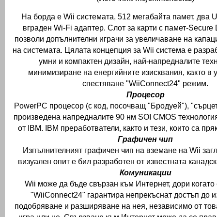
На борда е Wii системата, 512 мегабайта памет, два U
вграден Wi-Fi адаптер.
Слот за карти с памет-Secure D
позволи допълнителни играчи за увеличаване на капац
на системата.
Цялата концепция за Wii система е разра
умни и компактен дизайн, най-напредналите тех
минимизиране на енергийните изисквания, както в у
спестяване "WiiConnect24" режим.
Процесор
PowerPC процесор (с код, посочващ "Бродуей"), "сърцет
произведена напредналите 90 нм SOI CMOS технология,
от IBM.
IBM преработватели, както и тези, които са пря
Графичен чип
Изпълнителният графичен чип на вземане на Wii заг
визуален опит е бил разработен от известната канадск
Комуникации
Wii може да бъде свързан към Интернет, дори когато
"WiiConnect24" гарантира непрекъснат достъп до 
подобряване и разширяване на нея, независимо от тов