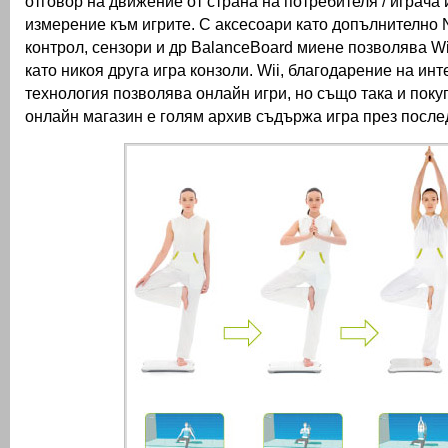
отговор на движение от страна на потребителя / играча 
измерение към игрите.
С аксесоари като допълнително 
контрол, сензори и др BalanceBoard миене позволява Wi
като никоя друга игра конзоли.
Wii, благодарение на инт
технология позволява онлайн игри, но също така и поку
онлайн магазин е голям архив съдържа игра през после