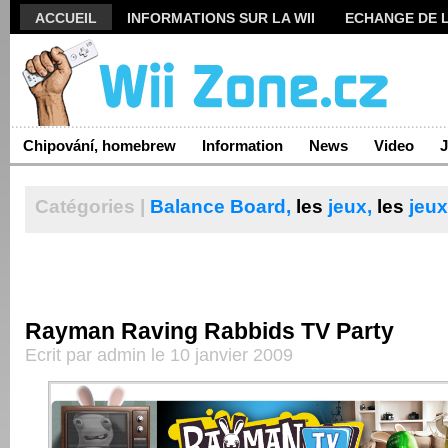
ACCUEIL
INFORMATIONS SUR LA WII
ECHANGE DE L
ARCHIVES
Chipování, homebrew
Information
News
Video
J
Catégories |
Balance
Board,
les
jeux,
les
jeux
Rayman Raving Rabbids TV Party
Ecrit par admin le 10 janvier 2009