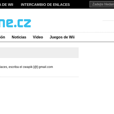
 DE WII
INTERCAMBIO DE ENLACES
ión
Noticias
Video
Juegos de Wii
laces, escriba el cwapik [@] gmail.com