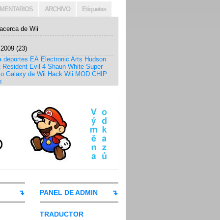
MENTARIOS
ARCHIVO
Etiquetas
acerca de Wii
 2009
(23)
a deportes
EA
Electronic Arts
Hudson
t
Resident Evil 4
Shaun White
Super
io Galaxy
de Wii Hack
Wii MOD CHIP
s
PANEL DE ADMIN
TRADUCTOR