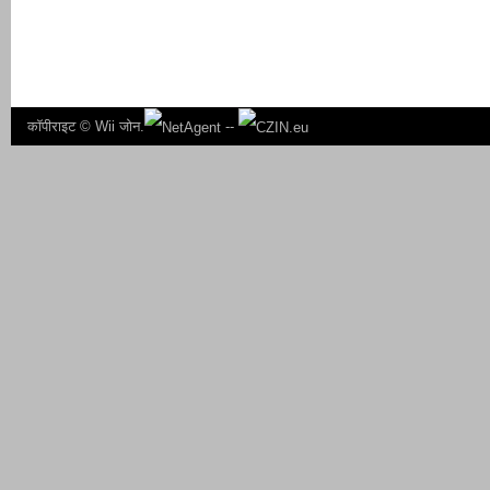
कॉपीराइट ©
Wii जोन.
--