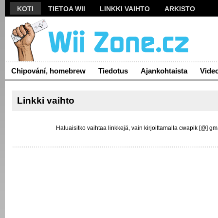
KOTI
TIETOA WII
LINKKI VAIHTO
ARKISTO
Chipování, homebrew
Tiedotus
Ajankohtaista
Vide
Linkki vaihto
Haluaisitko vaihtaa linkkejä, vain kirjoittamalla cwapik [@] g