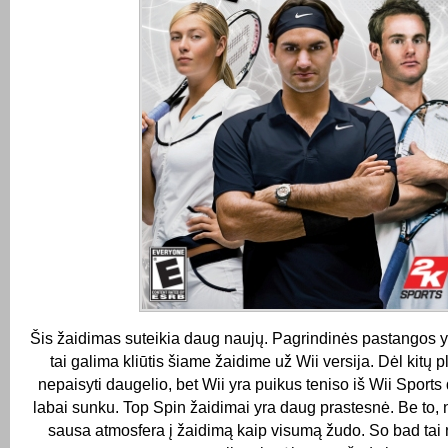
Šis žaidimas suteikia daug naujų.
Pagrindinės pastangos yr
tai galima kliūtis šiame žaidime už Wii versija.
Dėl kitų p
nepaisyti daugelio, bet Wii yra puikus teniso iš Wii Sports 
labai sunku.
Top Spin žaidimai yra daug prastesnė.
Be to, n
sausa atmosfera į žaidimą kaip visumą žudo.
So bad tai 