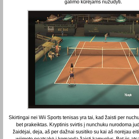
galimo kūrėjams nužudyti.
Skirtingai nei Wii Sports tenisas yra tai, kad žaisti per nuch
bet prakeiktas.
Kryptinis svirtis į nunchuku nurodoma ju
žaidėjai, deja, aš per dažnai susitiko su kai aš norėjau eiti į
wiimote neatsakė į komandą žaisti kamuolys.
Bet jis ats