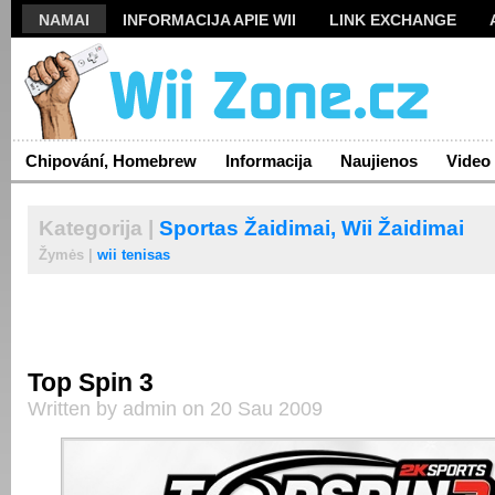
NAMAI
INFORMACIJA APIE WII
LINK EXCHANGE
Chipování, Homebrew
Informacija
Naujienos
Video
Kategorija |
Sportas Žaidimai,
Wii Žaidimai
Žymės |
wii tenisas
Top Spin 3
Written by admin on 20 Sau 2009