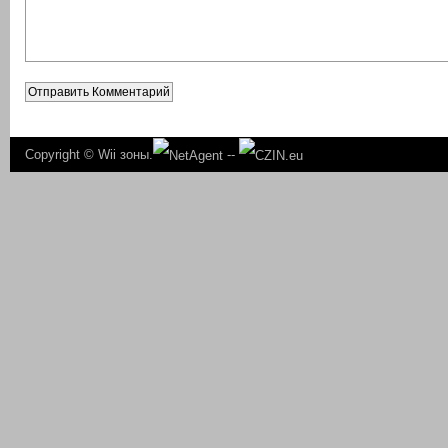
Copyright ©
Wii зоны.
--