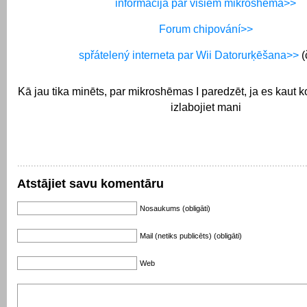
informācija par visiem mikroshēmā>>
Forum chipování>>
spřátelený interneta par Wii Datorurķēšana>>
(
Kā jau tika minēts, par mikroshēmas I paredzēt, ja es kaut k
izlabojiet mani
Atstājiet savu komentāru
Nosaukums (obligāti)
Mail (netiks publicēts) (obligāti)
Web