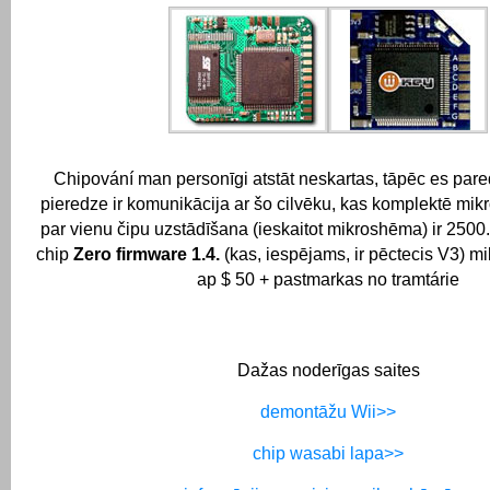
Chipování man personīgi atstāt neskartas, tāpēc es pare
pieredze ir komunikācija ar šo cilvēku, kas komplektē m
par vienu čipu uzstādīšana (ieskaitot mikroshēma) ir 2500.
chip
Zero firmware 1.4.
(kas, iespējams, ir pēctecis V3) m
ap $ 50 + pastmarkas no tramtárie
Dažas noderīgas saites
demontāžu Wii>>
chip wasabi lapa>>