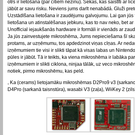
otrs ir lietošana (par citiem nezinu). Sekas, kas saistīti ar li
jābūt ar savu risku.
Neviens jums darīt nenabádá.
Gluži pretē
Uzstādīšana lietošana ir zaudējumu galvojumu.
Lai gan jūs 
lietošana un atinstalēšanas jebkuru, kas to nav neko, bet ar
Unofficial iejaukšanās hardware ir formāli ir vienāds ar zau
Ja jūs zainvestujete mikroshēma, Jums nepieciešama šī ska
protams, ar uzņēmumu, tos apdedzinot viņas cīņas.
Ar ned
izņēmumiem tie visi ir slikti tāpat kā visas labas un Nintendo 
pūles ir jābūt.
Tā ir teikts, ka viena mikroshēma ir labāka par
izņēmumiem ir slikti ciklona, ninjaa tālāk, uz veco mikroshēm
notiek, pirmo mikroshēmu, kas peld.
, Ka (cerams) lietojamāku mikroshēmas D2Pro9 v3 (sarkano 
D4Pro (sarkanā taisnstūra), wasabi V3 (zaļa), WiiKey 2 (zils