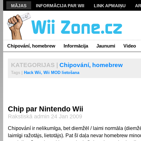
MĀJAS
INFORMĀCIJA PAR WII
LINK APMAIŅU
AR
Chipování, homebrew
Informācija
Jaunumi
Video
KATEGORIJAS |
Chipování, homebrew
Tags |
Hack Wii,
Wii MOD lietošana
Chip par Nintendo Wii
Rakstiskā admin 24 Jan 2009
Chipování ir nelikumīga, bet diemžēl / laimi normāla (diemžē
laimīgi ražotājs, lietotājs).
Pat šī daļa nevar homebrew mino