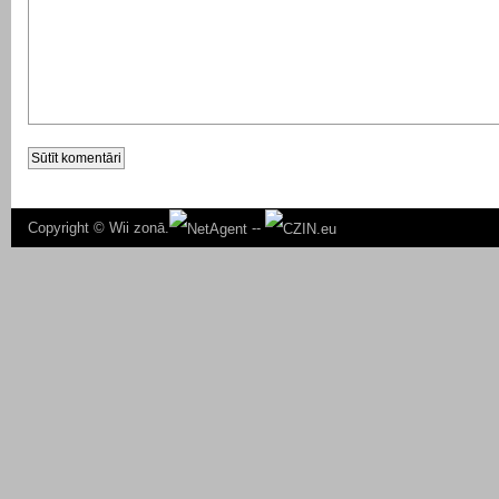
Copyright ©
Wii zonā.
--