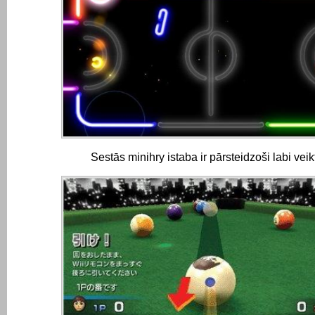
Sestās minihry istaba ir pārsteidzoši labi veik