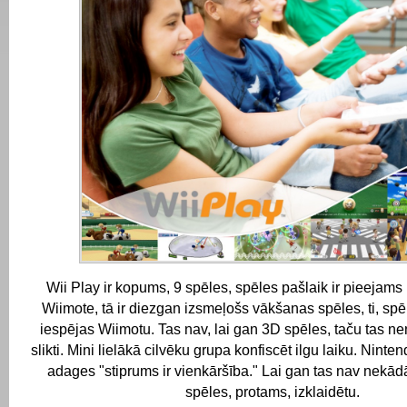
Wii Play ir kopums, 9 spēles, spēles pašlaik ir pieejams 
Wiimote, tā ir diezgan izsmeļošs vākšanas spēles, ti, sp
iespējas Wiimotu.
Tas nav, lai gan 3D spēles, taču tas nen
slikti.
Mini lielākā cilvēku grupa konfiscēt ilgu laiku.
Ninten
adages "stiprums ir vienkāršība."
Lai gan tas nav nekādā
spēles, protams, izklaidētu.