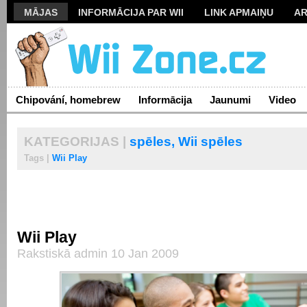
MĀJAS
INFORMĀCIJA PAR WII
LINK APMAIŅU
AR
Chipování, homebrew
Informācija
Jaunumi
Video
KATEGORIJAS |
spēles,
Wii spēles
Tags |
Wii Play
Wii Play
Rakstiskā admin 10 Jan 2009