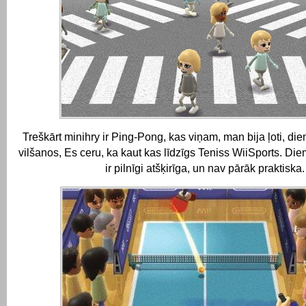
Treškārt minihry ir Ping-Pong, kas viņam, man bija ļoti, di
vilšanos, Es ceru, ka kaut kas līdzīgs Teniss WiiSports.
Diem
ir pilnīgi atšķirīga, un nav pārāk praktiska.