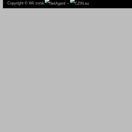
Copyright ©
Wii zonā.
--