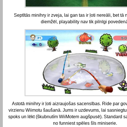
Septītās minihry ir zveja, lai gan tas ir ļoti nereāli, bet tā 
diemžēl, playability nav tik pilnīgi poveden
Astotā minihry ir ļoti aizraujošas sacensības.
Ride par gov
virzienu Wiimotu šaušanā.
Jums ir uzdevums, lai sasniegtu
spoks un lēkt (škubnutím WiiMotem augšpusē).
Standard sa
no funniest spēles šīs miniserie.