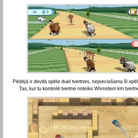
Pēdējā ir devītā spēle duel tvertnes, nepieciešama šī spē
Tas, kur tu kontrolē tvertne noteiks Wiimotem km tvertn