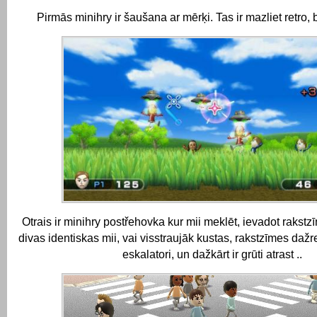
Pirmās minihry ir šaušana ar mērķi.
Tas ir mazliet retro, be
Otrais ir minihry postřehovka kur mii meklēt, ievadot rakstz
divas identiskas mii, vai visstraujāk kustas, rakstzīmes dažre
eskalatori, un dažkārt ir grūti atrast ..