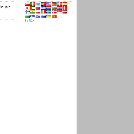
sMusic
By N2H