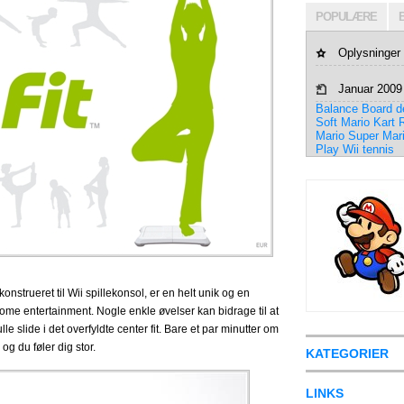
POPULÆRE
Oplysninger
Januar 2009
Balance Board
d
Soft
Mario Kart
R
Mario
Super Mar
Play
Wii tennis
onstrueret til Wii spillekonsol, er en helt unik og en
home entertainment.
Nogle enkle øvelser kan bidrage til at
 slide i det overfyldte center fit.
Bare et par minutter om
og du føler dig stor.
KATEGORIER
LINKS