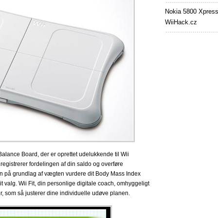
Nokia 5800 Xpres
WiiHack.cz
 Balance Board, der er oprettet udelukkende til Wii
gistrerer fordelingen af din saldo og overføre
n på grundlag af vægten vurdere dit Body Mass Index
t valg.
Wii Fit, din personlige digitale coach, omhyggeligt
er, som så justerer dine individuelle udøve planen.