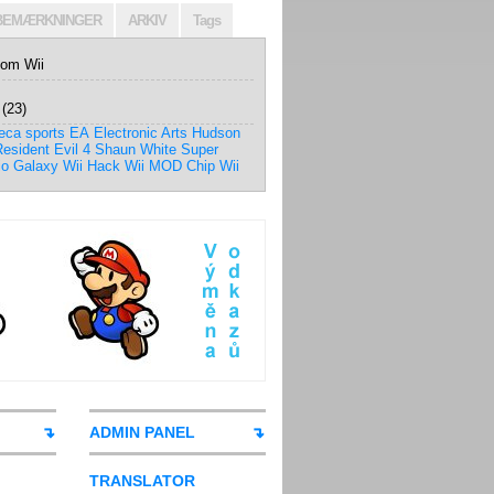
BEMÆRKNINGER
ARKIV
Tags
 om Wii
(23)
eca sports
EA
Electronic Arts
Hudson
esident Evil 4
Shaun White
Super
io Galaxy
Wii Hack
Wii MOD Chip
Wii
ADMIN PANEL
TRANSLATOR