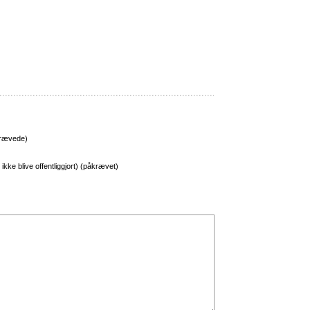
rævede)
l ikke blive offentliggjort) (påkrævet)