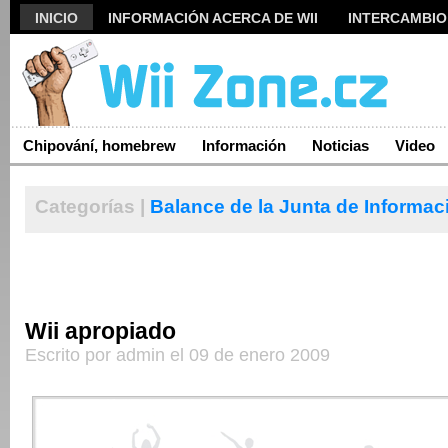
INICIO
INFORMACIÓN ACERCA DE WII
INTERCAMBIO
ARCHIVO
Chipování, homebrew
Información
Noticias
Video
Categorías |
Balance de la Junta de
Informac
Wii apropiado
Escrito por admin el 09 de enero 2009