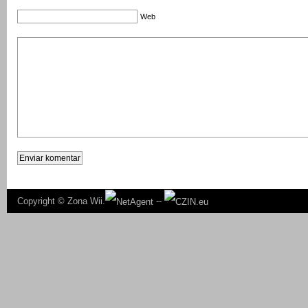
Web
Copyright ©
Zona Wii.
--