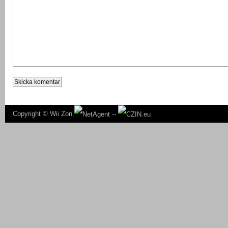
Copyright ©
Wii Zon.
--