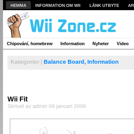
HEMMA
INFORMATION OM WII
LÄNK UTBYTE
AR
Chipování, homebrew
Information
Nyheter
Video
Kategorier |
Balance Board,
Information
Wii Fit
Skrivet av admin 09 januari 2009