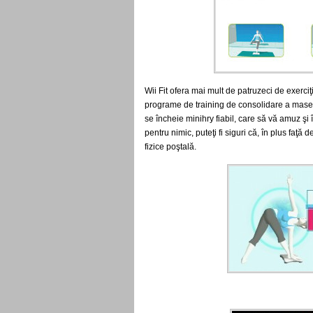
Wii Fit ofera mai mult de patruzeci de exerci
programe de training de consolidare a masei
se încheie minihry fiabil, care să vă amuz şi 
pentru nimic, puteţi fi siguri că, în plus faţă 
fizice poştală.