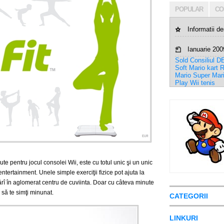
POPULAR
CO
Informatii d
Ianuarie 200
Sold Consiliul
DE
Soft
Mario kart
R
Mario
Super Mar
Play
Wii tenis
e pentru jocul consolei Wii, este cu totul unic şi un unic
entertainment.
Unele simple exerciţii fizice pot ajuta la
ârî în aglomerat centru de cuviinta.
Doar cu câteva minute
i să te simţi minunat.
CATEGORII
LINKURI