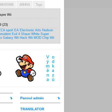
MENTARII
ARHIVA
Tags
espre Wii
9
(23)
CA sport
EA
Electronic Arts
Hudson
esident Evil 4
Shaun White
Super
io Galaxy
Wii Hack
Wii MOD Chip
Wii
Panoul admin
TRANSLATOR