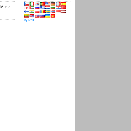
sMusic
By N2H