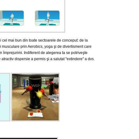
ţii cel mai bun din toate sectoarele de conceput: de la
 musculare prin Aerobics, yoga şi de divertisment care
în împrejurimi.
Indiferent de alegerea ta se potriveşte
de atractiv dispersie a permis şi a salutat "extindere" a dvs.