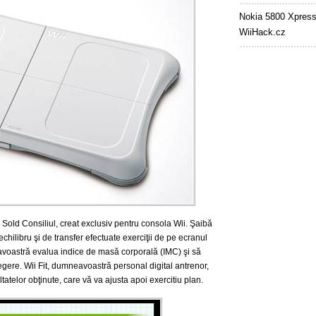
Nokia 5800 Xpres
WiiHack.cz
 Sold Consiliul, creat exclusiv pentru consola Wii.
Şaibă
chilibru şi de transfer efectuate exerciţii de pe ecranul
avoastră evalua indice de masă corporală (IMC) şi să
egere.
Wii Fit, dumneavoastră personal digital antrenor,
ltatelor obţinute, care vă va ajusta apoi exercitiu plan.