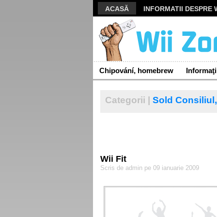
ACASĂ
INFORMATII DESPRE W
Chipování, homebrew
Informaţi
Categorii |
Sold Consiliul,
Wii Fit
Scris de admin pe 09 ianuarie 2009